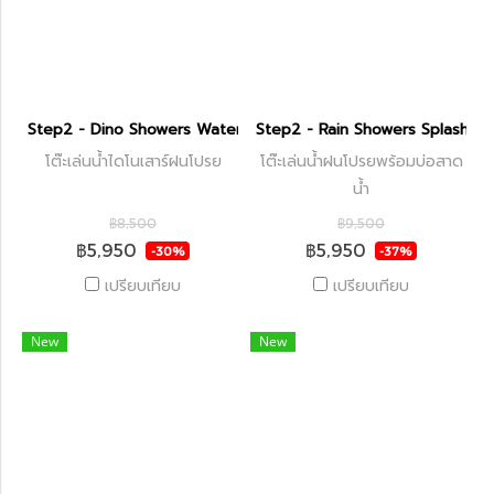
Step2 - Dino Showers Water Table
Step2 - Rain Showers Splash P
โต๊ะเล่นน้ำไดโนเสาร์ฝนโปรย
โต๊ะเล่นน้ำฝนโปรยพร้อมบ่อสาด
น้ำ
฿8,500
฿9,500
฿5,950
฿5,950
-30%
-37%
เปรียบเทียบ
เปรียบเทียบ
New
New