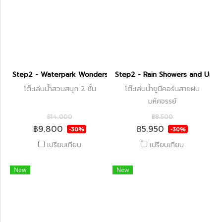
Step2 - Waterpark Wonders Two-Tier Water Table
Step2 - Rain Showers and Unic
โต๊ะเล่นน้ำสวนสนุก 2 ชั้น
โต๊ะเล่นน้ำยูนิคอร์นสายฝน
มหัศจรรย์
฿14,000
฿8,500
฿9,800
฿5,950
-30%
-30%
เปรียบเทียบ
เปรียบเทียบ
New
New