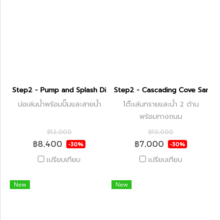
Step2 - Pump and Splash Discovery Pond
Step2 - Cascading Cove Sand 
บ่อเล่นน้ำพร้อมปั๊มและสายน้ำ
โต๊ะเล่นทรายและน้ำ 2 ด้าน
พร้อมทางถนน
฿12,000
฿10,000
฿8,400
฿7,000
-30%
-30%
เปรียบเทียบ
เปรียบเทียบ
New
New