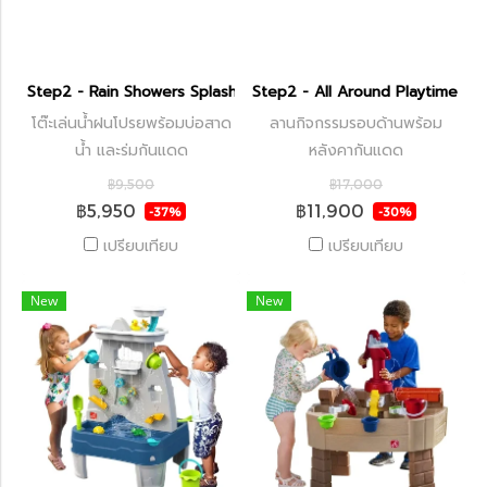
Step2 - Rain Showers Splash Pond Water Table with Umbrella
Step2 - All Around Playtime Pa
โต๊ะเล่นน้ำฝนโปรยพร้อมบ่อสาด
ลานกิจกรรมรอบด้านพร้อม
น้ำ และร่มกันแดด
หลังคากันแดด
฿9,500
฿17,000
฿5,950
฿11,900
-37%
-30%
เปรียบเทียบ
เปรียบเทียบ
New
New