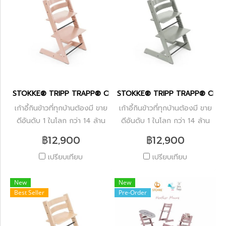
STOKKE® TRIPP TRAPP® Chair - Serene Pink
STOKKE® TRIPP TRAPP® Chair -
เก้าอี้กินข้าวที่ทุกบ้านต้องมี ขาย
เก้าอี้กินข้าวที่ทุกบ้านต้องมี ขาย
ดีอันดับ 1 ในโลก กว่า 14 ล้าน
ดีอันดับ 1 ในโลก กว่า 14 ล้าน
ตัว ที่มีการออกแบบที่เรียบง่าย
ตัว ที่มีการออกแบบที่เรียบง่าย
฿12,900
฿12,900
คลาสสิค และใช้ได้กับเด็กตั้งแต่
คลาสสิค และใช้ได้กับเด็กตั้งแต่
เปรียบเทียบ
เปรียบเทียบ
แรกเกิด* สามารถใช้ได้ตลอด
แรกเกิด* สามารถใช้ได้ตลอด
ชีวิต จนได้รับการขนานนามว่า
ชีวิต จนได้รับการขนานนามว่า
New
New
“A Chair for LIfe”
“A Chair for LIfe”
Best Seller
Pre-Order