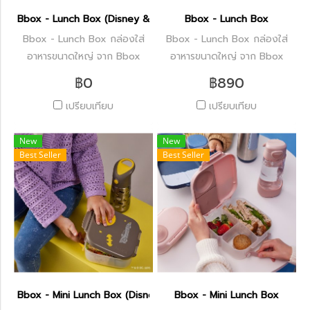
Bbox - Lunch Box (Disney & Warner Bros.)
Bbox - Lunch Box
Bbox - Lunch Box กล่องใส่
Bbox - Lunch Box กล่องใส่
อาหารขนาดใหญ่ จาก Bbox
อาหารขนาดใหญ่ จาก Bbox
ประเทศออสเตรเลีย จะใส่อาหาร
ประเทศออสเตรเลีย จะใส่อาหาร
฿0
฿890
ใส่ขนมให้เด็กๆ ไปรับประทานที่
ใส่ขนมให้เด็กๆ ไปรับประทานที่
เปรียบเทียบ
เปรียบเทียบ
โรงเรียนหรือทานในรถก็สะดวก
โรงเรียนหรือทานในรถก็สะดวก
สุดๆ
สุดๆ
New
New
Best Seller
Best Seller
Bbox - Mini Lunch Box (Disney & Warner Bros.)
Bbox - Mini Lunch Box