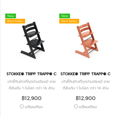
New
New
Best Seller
Best Seller
STOKKE® TRIPP TRAPP® Chair - Black
STOKKE® TRIPP TRAPP® Chair 
เก้าอี้กินข้าวที่ทุกบ้านต้องมี ขาย
เก้าอี้กินข้าวที่ทุกบ้านต้องมี ขาย
ดีอันดับ 1 ในโลก กว่า 14 ล้าน
ดีอันดับ 1 ในโลก กว่า 14 ล้าน
ตัว ที่มีการออกแบบที่เรียบง่าย
ตัว ที่มีการออกแบบที่เรียบง่าย
฿12,900
฿12,900
คลาสสิค และใช้ได้กับเด็กตั้งแต่
คลาสสิค และใช้ได้กับเด็กตั้งแต่
เปรียบเทียบ
เปรียบเทียบ
แรกเกิด* สามารถใช้ได้ตลอด
แรกเกิด* สามารถใช้ได้ตลอด
ชีวิต จนได้รับการขนานนามว่า
ชีวิต จนได้รับการขนานนามว่า