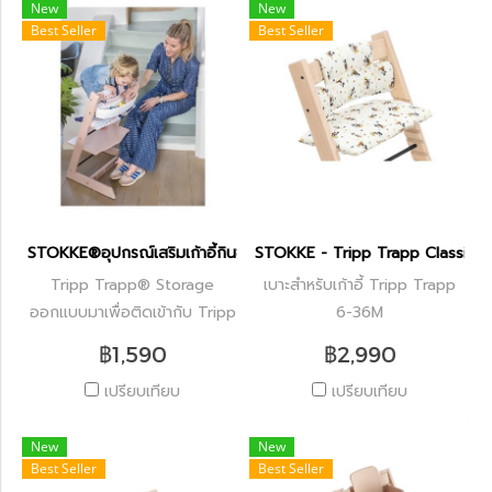
New
New
Best Seller
Best Seller
STOKKE®อุปกรณ์เสริมเก้าอี้กินข้าว TRIPP TRAPP® Storage
STOKKE - Tripp Trapp Classic C
Tripp Trapp® Storage
เบาะสำหรับเก้าอี้ Tripp Trapp
ออกแบบมาเพื่อติดเข้ากับ Tripp
6-36M
Trapp® ได้อย่างแนบเนียน ช่วย
฿1,590
฿2,990
ให้เวลาอาหารลูกน้อยของคุณดู
เปรียบเทียบ
เปรียบเทียบ
เป็นระเบียนและสะอาดตา
New
New
Best Seller
Best Seller