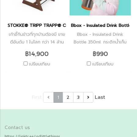
STOKKE® TRIPP TRAPP® Chair - Warm Brown
Bbox - Insulated Drink Bottle 3
เก้าอี้กินข้าวที่ทุกบ้านต้องมี ขาย
Bbox - Insulated Drink
ดีอันดับ 1 ในโลก กว่า 14 ล้าน
Bottle 350ml. กระติกน้ำเก็บ
ตัว ที่มีการออกแบบที่เรียบง่าย
อุณหภูมิจาก Bbox ประเทศ
฿14,900
฿990
คลาสสิค และใช้ได้กับเด็กตั้งแต่
ออสเตรเลีย
เปรียบเทียบ
เปรียบเทียบ
แรกเกิด* สามารถใช้ได้ตลอด
ชีวิต จนได้รับการขนานนามว่า
“A Chair for LIfe”
First
Last
1
2
3
Contact us
https://linktr.ee/qdlittlethings