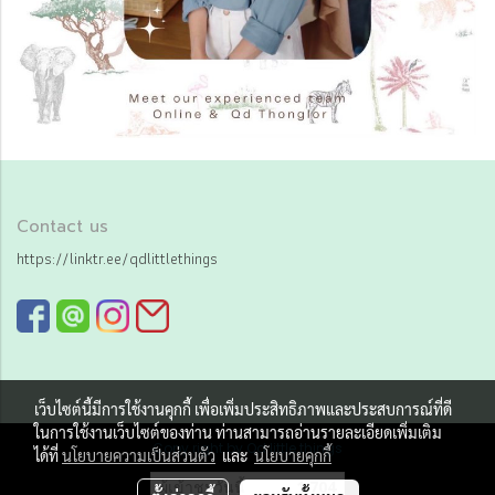
Contact us
https://linktr.ee/qdlittlethings
เว็บไซต์นี้มีการใช้งานคุกกี้ เพื่อเพิ่มประสิทธิภาพและประสบการณ์ที่ดี
ในการใช้งานเว็บไซต์ของท่าน ท่านสามารถอ่านรายละเอียดเพิ่มเติม
Copy right by Qd little things
ได้ที่
นโยบายความเป็นส่วนตัว
และ
นโยบายคุกกี้
ผู้เข้าชมวันนี้
1,704