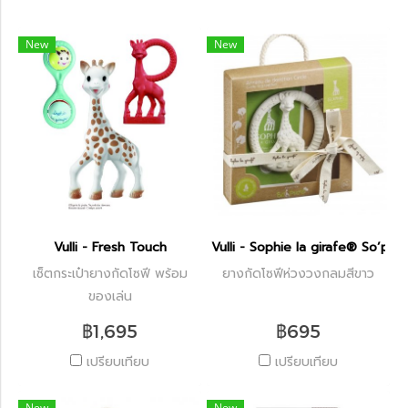
New
New
Vulli - Fresh Touch
Vulli - Sophie la girafe® So’pur
เซ็ตกระเป๋ายางกัดโซฟี พร้อม
ยางกัดโซฟีห่วงวงกลมสีขาว
ของเล่น
฿1,695
฿695
เปรียบเทียบ
เปรียบเทียบ
New
New