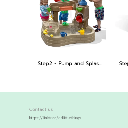
Step2 - Pump and Splash Discovery Pond
Contact us
https://linktr.ee/qdlittlethings