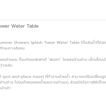
ower Water Table
 Summer Showers Splash Tower Water Table โต๊ะเล่นน้ำที่ช่วย
ิมทักษะทางสังคม
ยด้านบน ก็จะเกิดเอฟเฟกต์ “ฝนตก” ไหลลงด้านล่าง เด็กเล็กจะได
ว่างเล่น
างได้ (put-and-place maze) ที่ทำงานด้วยน้ำ สามารถปรับเปลี่ยนรู
่ที่ดีดด้านข้าง ไปจนถึงหอคอยน้ำและถาดด้านบน ล้วนเปิดโอกาสให้เด
นำเข้า