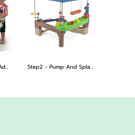
Step2 - Ball Buddies Adventure Center
Step2 - Pump And Splash Shady Oasis