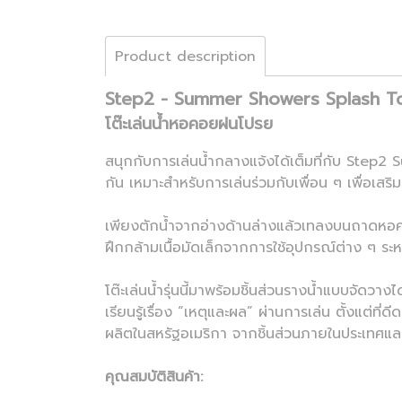
Product description
Step2 - Summer Showers Splash T
โต๊ะเล่นน้ำหอคอยฝนโปรย
สนุกกับการเล่นน้ำกลางแจ้งได้เต็มที่กับ Step2
กัน เหมาะสำหรับการเล่นร่วมกับเพื่อน ๆ เพื่อเสร
เพียงตักน้ำจากอ่างด้านล่างแล้วเทลงบนถาดหอคอ
ฝึกกล้ามเนื้อมัดเล็กจากการใช้อุปกรณ์ต่าง ๆ ระห
โต๊ะเล่นน้ำรุ่นนี้มาพร้อมชิ้นส่วนรางน้ำแบบจัดว
เรียนรู้เรื่อง “เหตุและผล” ผ่านการเล่น ตั้งแต
ผลิตในสหรัฐอเมริกา จากชิ้นส่วนภายในประเทศและ
คุณสมบัติสินค้า: