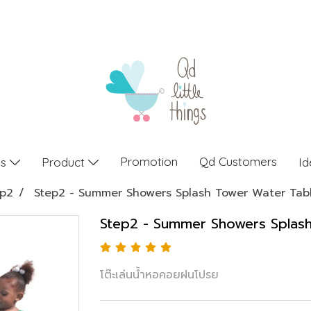
Promotion
Qd Customers
gs
Product
Id
ep2
Step2 - Summer Showers Splash Tower Water Tab
Step2 - Summer Showers Splas
โต๊ะเล่นน้ำหอคอยฝนโปรย