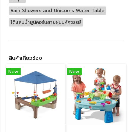
Rain Showers and Unicorns Water Table
โต๊ะเล่นน้ำยูนิคอร์นสายฝนมหัศจรรย์
สินค้าเกี่ยวข้อง
New
New