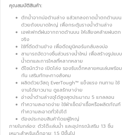
คุณสมบัติสินค้า:
ตักน้ำจากบ่อด้านล่าง แล้วเทลงถาดน้ำตกด้านบน
ด้วยถังขนาดใหญ่ เพื่อกระตุ้นรางน้ำด้านล่าง
เอฟเฟกต์ฝนจากถาดด้านบน ให้เสียงคล้ายฝนตก
จริง
ใช้ที่ดีดด้านข้าง เพื่อดีดยูนิคอร์นกลับลงบ่อ
สามารถจัดวางชิ้นส่วนรางน้ำใหม่ เพื่อสร้างรูปแบบ
น้ำตกและการไหลที่หลากหลาย
ดีไซน์กว้าง เปิดโล่ง รองรับเด็กหลายคนเล่นพร้อม
กัน เสริมทักษะทางสังคม
ผลิตด้วยวัสดุ EverTough™ แข็งแรง ทนทาน ใช้
งานได้ยาวนาน ดูแลรักษาง่าย
อ่างน้ำด้านล่างจุได้สูงสุดประมาณ 5 แกลลอน
ทำความสะอาดง่าย ใช้ผ้าเช็ดฆ่าเชื้อหรือผลิตภัณฑ์
ทำความสะอาดทั่วไปได้
ต้องประกอบสินค้าโดยผู้ใหญ่
ภายในกล่อง: ตัวโต๊ะเล่นน้ำ และอุปกรณ์เสริม 13 ชิ้น
เหมาะสำหรับเด็กอายุ: 1.5 ปีขึ้นไป