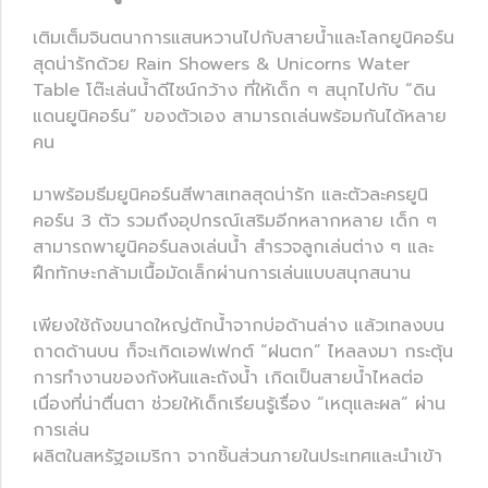
เติมเต็มจินตนาการแสนหวานไปกับสายน้ำและโลกยูนิคอร์น
สุดน่ารักด้วย Rain Showers & Unicorns Water
Table โต๊ะเล่นน้ำดีไซน์กว้าง ที่ให้เด็ก ๆ สนุกไปกับ “ดิน
แดนยูนิคอร์น” ของตัวเอง สามารถเล่นพร้อมกันได้หลาย
คน
มาพร้อมธีมยูนิคอร์นสีพาสเทลสุดน่ารัก และตัวละครยูนิ
คอร์น 3 ตัว รวมถึงอุปกรณ์เสริมอีกหลากหลาย เด็ก ๆ
สามารถพายูนิคอร์นลงเล่นน้ำ สำรวจลูกเล่นต่าง ๆ และ
ฝึกทักษะกล้ามเนื้อมัดเล็กผ่านการเล่นแบบสนุกสนาน
เพียงใช้ถังขนาดใหญ่ตักน้ำจากบ่อด้านล่าง แล้วเทลงบน
ถาดด้านบน ก็จะเกิดเอฟเฟกต์ “ฝนตก” ไหลลงมา กระตุ้น
การทำงานของกังหันและถังน้ำ เกิดเป็นสายน้ำไหลต่อ
เนื่องที่น่าตื่นตา ช่วยให้เด็กเรียนรู้เรื่อง “เหตุและผล” ผ่าน
การเล่น
ผลิตในสหรัฐอเมริกา จากชิ้นส่วนภายในประเทศและนำเข้า