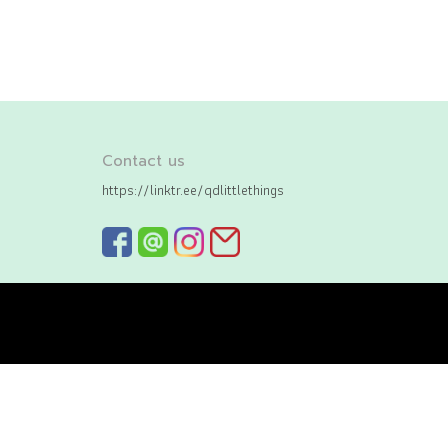
Contact us
https://linktr.ee/qdlittlethings