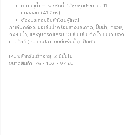
ความจุน้ำ – รองรับน้ำได้สูงสุดประมาณ 11
แกลลอน (41 ลิตร)
ต้องประกอบสินค้าโดยผู้ใหญ่
ภายในกล่อง: บ่อเล่นน้ำพร้อมรางและถาด, ปั๊มน้ำ, กรวย,
กังหันน้ำ, และอุปกรณ์เสริม 10 ชิ้น เช่น ถังน้ำ ใบบัว ของ
เล่นสัตว์ (กบและปลาแบบบีบพ่นน้ำ) เป็นต้น
เหมาะสำหรับเด็กอายุ: 2 ปีขึ้นไป
ขนาดสินค้า: 76 × 102 × 97 ซม.