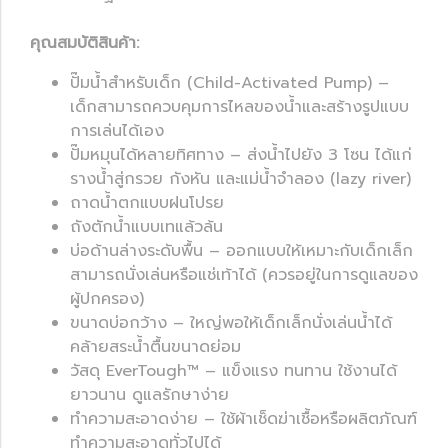
คุณสมบัติสินค้า:
ปั๊มน้ำสำหรับเด็ก (Child-Activated Pump) –
เด็กสามารถควบคุมการไหลของน้ำและสร้างรูปแบบ
การเล่นได้เอง
ปั๊มหมุนได้หลายทิศทาง – ส่งน้ำไปยัง 3 โซน ได้แก่
รางน้ำสู่กรวย กังหัน และแม่น้ำจำลอง (lazy river)
ถาดน้ำตกแบบฝนโปรย
ถังตักน้ำแบบเทแล้วล้น
บ่อด้านล่างระดับพื้น – ออกแบบให้เหมาะกับเด็กเล็ก
สามารถนั่งเล่นหรือแช่เท้าได้ (ควรอยู่ในการดูแลของ
ผู้ปกครอง)
ขนาดบ่อกว้าง – ใหญ่พอให้เด็กเล็กนั่งเล่นน้ำได้
คล้ายสระน้ำตื้นขนาดย่อม
วัสดุ EverTough™ – แข็งแรง ทนทาน ใช้งานได้
ยาวนาน ดูแลรักษาง่าย
ทำความสะอาดง่าย – ใช้ผ้าเช็ดฆ่าเชื้อหรือผลิตภัณฑ์
ทำความสะอาดทั่วไปได้