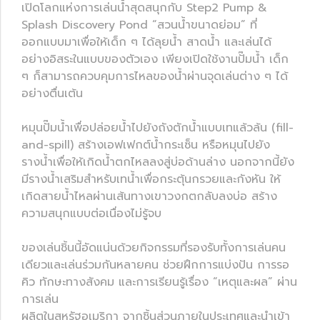
เปิดโลกแห่งการเล่นน้ำสุดสนุกกับ Step2 Pump &
Splash Discovery Pond “สวนน้ำขนาดย่อม” ที่
ออกแบบมาเพื่อให้เด็ก ๆ ได้ลุยน้ำ สาดน้ำ และเล่นได้
อย่างอิสระในแบบของตัวเอง เพียงเปิดใช้งานปั๊มน้ำ เด็ก
ๆ ก็สามารถควบคุมการไหลของน้ำผ่านจุดเล่นต่าง ๆ ได้
อย่างตื่นเต้น
หมุนปั๊มน้ำเพื่อปล่อยน้ำไปยังถังตักน้ำแบบเทแล้วล้น (fill-
and-spill) สร้างเอฟเฟกต์น้ำกระเซ็น หรือหมุนไปยัง
รางน้ำเพื่อให้เกิดน้ำตกไหลลงสู่บ่อด้านล่าง นอกจากนี้ยัง
มีรางน้ำเสริมสำหรับเทน้ำเพื่อกระตุ้นกรวยและกังหัน ให้
เกิดสายน้ำไหลผ่านเส้นทางเขาวงกตกลับลงบ่อ สร้าง
ความสนุกแบบต่อเนื่องไม่รู้จบ
ของเล่นชิ้นนี้อัดแน่นด้วยกิจกรรมที่รองรับทั้งการเล่นคน
เดียวและเล่นร่วมกันหลายคน ช่วยฝึกการแบ่งปัน การรอ
คิว ทักษะทางสังคม และการเรียนรู้เรื่อง “เหตุและผล” ผ่าน
การเล่น
ผลิตในสหรัฐอเมริกา จากชิ้นส่วนภายในประเทศและนำเข้า