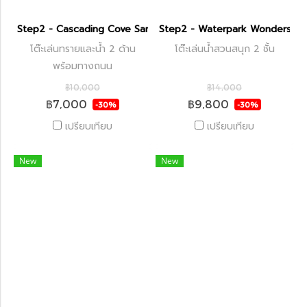
Step2 - Cascading Cove Sand and Water Table
Step2 - Waterpark Wonders Tw
โต๊ะเล่นทรายและน้ำ 2 ด้าน
โต๊ะเล่นน้ำสวนสนุก 2 ชั้น
พร้อมทางถนน
฿10,000
฿14,000
฿7,000
฿9,800
-30%
-30%
เปรียบเทียบ
เปรียบเทียบ
New
New