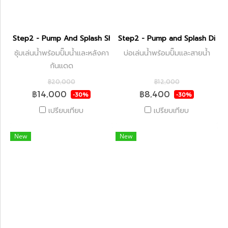
Step2 - Pump And Splash Shady Oasis
Step2 - Pump and Splash Disco
ซุ้มเล่นน้ำพร้อมปั๊มน้ำและหลังคา
บ่อเล่นน้ำพร้อมปั๊มและสายน้ำ
กันแดด
฿20,000
฿12,000
฿14,000
฿8,400
-30%
-30%
เปรียบเทียบ
เปรียบเทียบ
New
New