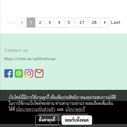
…
First
Last
1
2
3
4
5
27
28
Contact us
https://linktr.ee/qdlittlethings
เว็บไซต์นี้มีการใช้งานคุกกี้ เพื่อเพิ่มประสิทธิภาพและประสบการณ์ที่ดี
ในการใช้งานเว็บไซต์ของท่าน ท่านสามารถอ่านรายละเอียดเพิ่มเติม
Copy right by Qd little things
ได้ที่
นโยบายความเป็นส่วนตัว
และ
นโยบายคุกกี้
ผู้เข้าชมวันนี้
1,595
ตั้งค่าคุกกี้
ยอมรับทั้งหมด
Powered by
MakeWebEasy.com