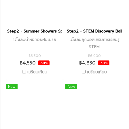
Step2 - Summer Showers Splash Tower Water Table
Step2 - STEM Discovery Ball Ta
โต๊ะเล่นน้ำหอคอยฝนโปรย
โต๊ะเล่นลูกบอลเสริมการเรียนรู้
STEM
฿6,500
฿6,900
฿4,550
฿4,830
-30%
-30%
เปรียบเทียบ
เปรียบเทียบ
New
New