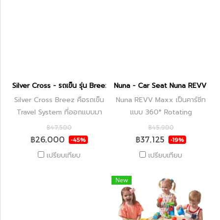
Silver Cross - รถเข็น รุ่น Breez Pushchair
Nuna - Car Seat Nuna REVV Ma
Silver Cross Breez คือรถเข็น
Nuna REVV Maxx เป็นคาร์ซีท
Travel System ที่ออกแบบมา
แบบ 360° Rotating
เพื่อให้ทุกวันของการเป็นพ่อแม่
Convertible Car Seat ที่หมุน
฿47,500
฿45,900
เป็นเรื่องง่าย ไม่ว่าจะใช้ชีวิตใน
ได้รอบตัว ช่วยให้การอุ้มลูกขึ้น-
฿26,000
฿37,125
-45%
-19%
เมืองหรือออกเดินทางท่องเที่ยว
ลงรถง่ายขึ้นมาก
เปรียบเทียบ
เปรียบเทียบ
Breez มีขนาดกะทัดรัด คล่อง
ตัว แต่แข็งแรงพร้อมลุยทุกเส้น
New
ทาง ให้คุณและลูกน้อยสนุกกับ
ทุกช่วงเวลาตั้งแต่วันแรก