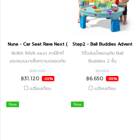
Nuna - Car Seat Rava Next (0-9Y)
Step2 - Ball Buddies Adventure
NUNA RAVA next คาร์ซีทที่
โต๊ะเล่นน้ำผจญภัย Ball
ออกแบบมาเพื่อความปลอดภัย
Buddies 2 ชั้น
สูงสุด ติดตั้งง่าย และมอบความ
฿38,900
฿9,500
สบายตลอดการเดินทาง พร้อม
฿31,120
฿6,650
-20%
-30%
รองรับการเติบโตของลูกน้อย
เปรียบเทียบ
เปรียบเทียบ
อย่างมั่นคง
New
New