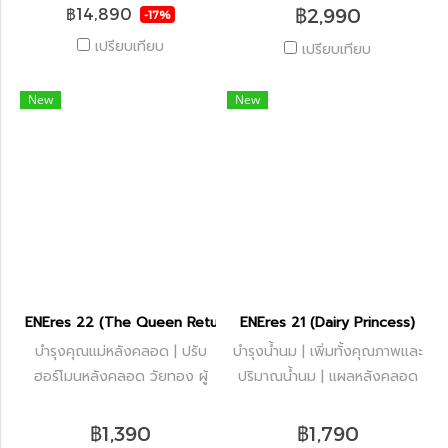
ความคิ้วท์ให้กับเก้าอี้ตัวโปรด
฿2,990
฿14,890
-17%
ของลูก และยังสะอาด เพราะ
เปรียบเทียบ
เปรียบเทียบ
ถอดซักเปลี่ยนได้สะดวก
New
New
ENEres 22 (The Queen Returns)
ENEres 21 (Dairy Princess)
บำรุงคุณแม่หลังคลอด | ปรับ
บำรุงน้ำนม | เพิ่มทั้งคุณภาพและ
ฮอร์โมนหลังคลอด วัยทอง ผู้
ปริมาณน้ำนม | แผลหลังคลอด
หญิงวัย 35+ | ลดปัญหาผมร่วง
หายไว | น้ำนมข้น ไหลโฟลดี ลูก
หลังคลอด | ผมงอกใหม่ไวขึ้น |
อิ่มท้อง นอนได้นาน พัฒนาการ
฿1,390
฿1,790