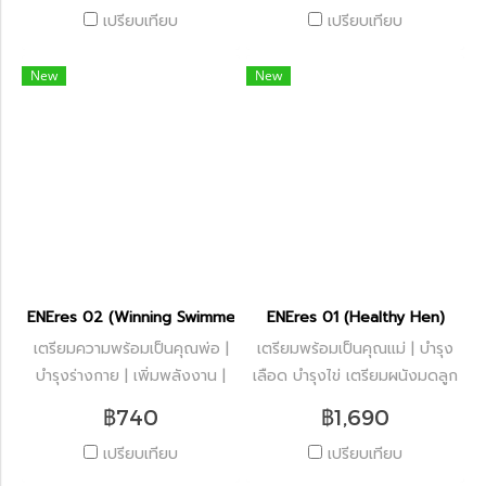
บำรุงผม ผิว เล็บให้แข็งแรง |
ดี แม่มีเวลาพักผ่อน
เปรียบเทียบ
เปรียบเทียบ
ปรับฮอร์โมนวัยทอง
New
New
ENEres 02 (Winning Swimmers)
ENEres 01 (Healthy Hen)
เตรียมความพร้อมเป็นคุณพ่อ |
เตรียมพร้อมเป็นคุณแม่ | บำรุง
บำรุงร่างกาย | เพิ่มพลังงาน |
เลือด บำรุงไข่ เตรียมผนังมดลูก
ลดอาการชาจากเบาหวาน | เพิ่ม
| ไข่ตกได้เองธรรมชาติ | ปรับ
฿740
฿1,690
โอกาสในการตั้งครรภ์
ประจำเดือน | ลดภาวะ PCOS
เปรียบเทียบ
เปรียบเทียบ
และ PMS