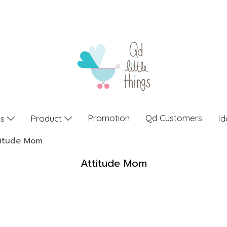
Promotion
Qd Customers
gs
Product
Id
titude Mom
Attitude Mom