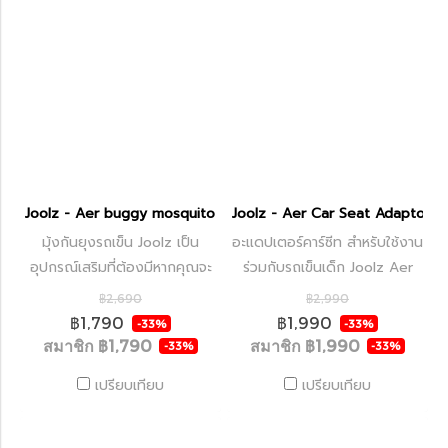
Joolz - Aer buggy mosquito net
Joolz - Aer Car Seat Adaptors
มุ้งกันยุงรถเข็น Joolz เป็น
อะแดปเตอร์คาร์ซีท สำหรับใช้งาน
อุปกรณ์เสริมที่ต้องมีหากคุณจะ
ร่วมกับรถเข็นเด็ก Joolz Aer
ออกไปเดินเล่นในวันที่มีแสงแดด
หรือ Aer+
฿2,690
฿2,990
สดใส
฿1,790
฿1,990
-33%
-33%
สมาชิก
฿1,790
สมาชิก
฿1,990
-33%
-33%
เปรียบเทียบ
เปรียบเทียบ