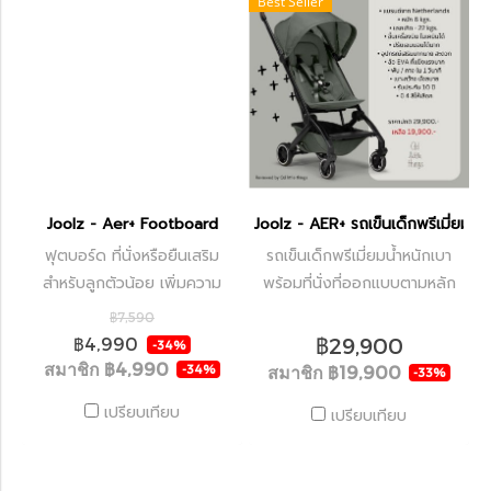
Best Seller
Joolz - Aer+ Footboard
Joolz - AER+ รถเข็นเด็กพรีเมี่ยมน้ำ
ฟุตบอร์ด ที่นั่งหรือยืนเสริม
รถเข็นเด็กพรีเมี่ยมน้ำหนักเบา
สำหรับลูกตัวน้อย เพิ่มความ
พร้อมที่นั่งที่ออกแบบตามหลัก
สะดวกให้แก่พ่อแม่
สรีรศาสตร์ Lightweight
฿7,590
฿29,900
฿4,990
-34%
สมาชิก
฿4,990
สมาชิก
฿19,900
-34%
-33%
เปรียบเทียบ
เปรียบเทียบ