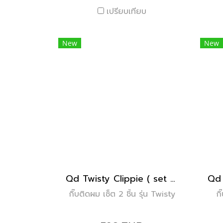
เปรียบเทียบ
New
New
Qd Twisty Clippie ( set of 2 )
กิ๊บติดผม เซ็ต 2 ชิ้น รุ่น Twisty
กิ