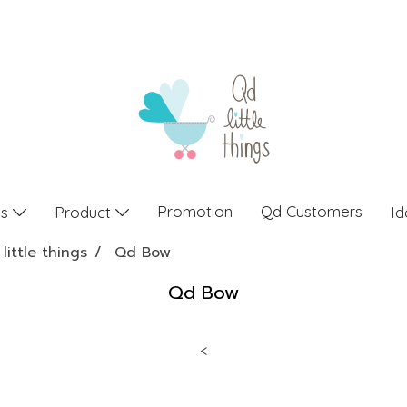
Promotion
Qd Customers
gs
Product
Id
little things
Qd Bow
Qd Bow
<