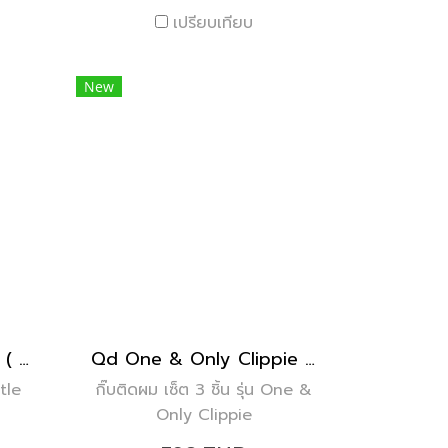
เปรียบเทียบ
New
Qd Little Lady Clippie ( set of 5 )
Qd One & Only Clippie : Trio ( set of 3 )
ttle
กิ๊บติดผม เซ็ต 3 ชิ้น รุ่น One &
Only Clippie