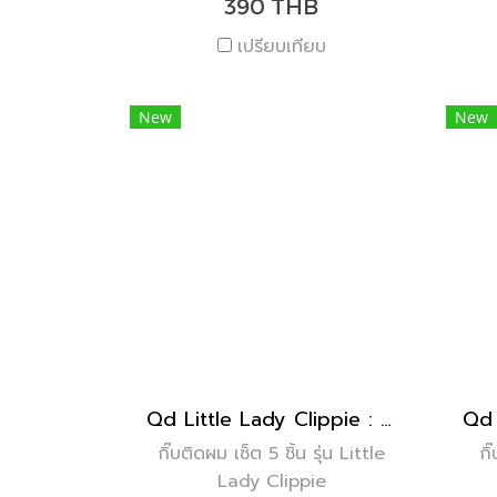
390 THB
เปรียบเทียบ
New
New
Qd Little Lady Clippie : Bella ( set of 5 )
กิ๊บติดผม เซ็ต 5 ชิ้น รุ่น Little
กิ
Lady Clippie