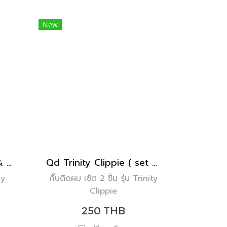
New
Qd Headband : One & Only
Qd Trinity Clippie ( set of 2 )
ly
กิ๊บติดผม เซ็ต 2 ชิ้น รุ่น Trinity
Clippie
250 THB