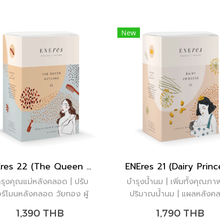
New
ENEres 22 (The Queen Returns)
ENEres 21 (Dairy Princ
รุงคุณแม่หลังคลอด | ปรับ
บำรุงน้ำนม | เพิ่มทั้งคุณภา
ร์โมนหลังคลอด วัยทอง ผู้
ปริมาณน้ำนม | แผลหลังค
งวัย 35+ | ลดปัญหาผมร่วง
หายไว | น้ำนมข้น ไหลโฟลดี
1,390 THB
1,790 THB
ังคลอด | ผมงอกใหม่ไวขึ้น |
อิ่มท้อง นอนได้นาน พัฒนาก