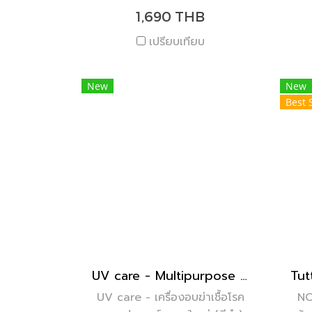
ประจำเดือน | ลดภาวะ PCOS และ
1,690 THB
PMS
เปรียบเทียบ
New
New
Best 
UV care - Multipurpose Sterilizer Size XL (Black)
UV care - เครื่องอบฆ่าเชื้อโรค
NO