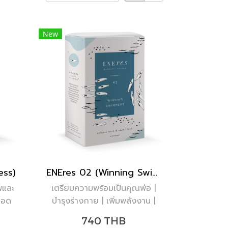
New
ess)
ENEres 02 (Winning Swimmers)
พและ
เตรียมความพร้อมเป็นคุณพ่อ |
ลอด
บำรุงร่างกาย | เพิ่มพลังงาน |
 ลูก
ลดอาการชาจากเบาหวาน | เพิ่ม
740 THB
ารดี
โอกาสในการตั้งครรภ์