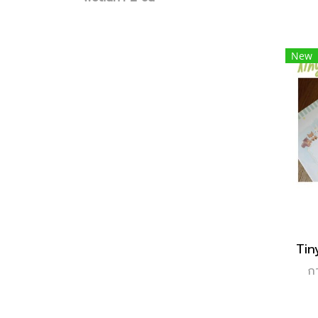
New
ก