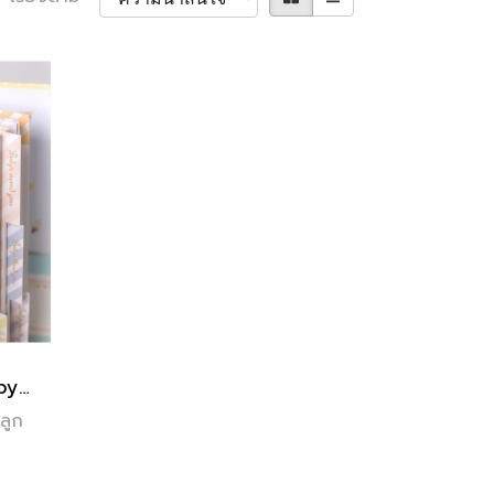
Tiny Miracle - The Baby Keepsake Book ( Diary )
ลูก