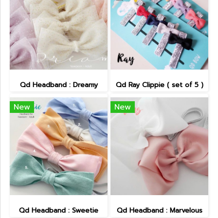
Qd Headband : Dreamy
Qd Ray Clippie ( set of 5 )
New
New
Qd Headband : Sweetie
Qd Headband : Marvelous