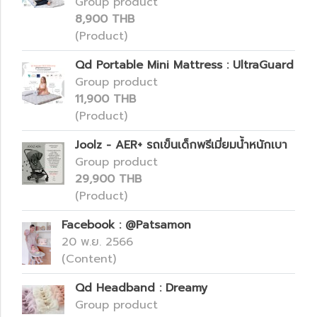
Group product
8,900 THB
(Product)
Qd Portable Mini Mattress : UltraGuard
Group product
11,900 THB
(Product)
Joolz - AER+ รถเข็นเด็กพรีเมี่ยมน้ำหนักเบา
Group product
29,900 THB
(Product)
Facebook : @Patsamon
20 พ.ย. 2566
(Content)
Qd Headband : Dreamy
Group product