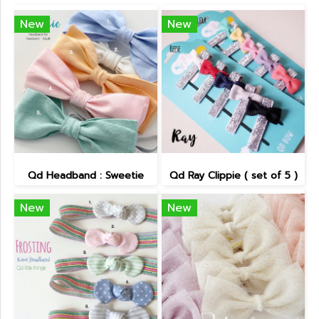
New
New
Qd Headband : Sweetie
Qd Ray Clippie ( set of 5 )
New
New