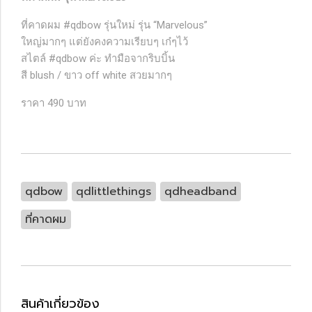
ที่คาดผม #qdbow รุ่นใหม่ รุ่น “Marvelous”
ใหญ่มากๆ แต่ยังคงความเรียบๆ เก๋ๆไว้
สไตล์ #qdbow ค่ะ ทำมือจากริบบิ้น
สี blush / ขาว off white สวยมากๆ
ราคา 490 บาท
qdbow
qdlittlethings
qdheadband
ที่คาดผม
สินค้าเกี่ยวข้อง