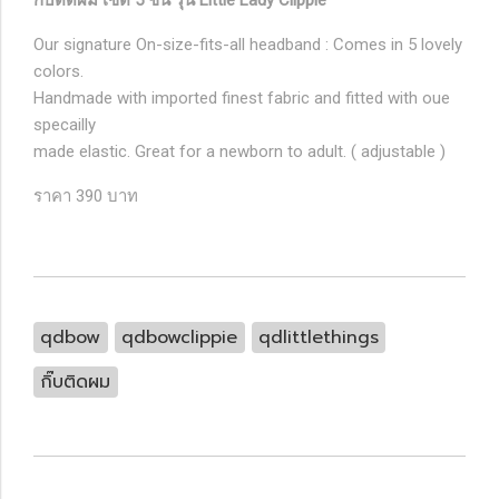
กิ๊บติดผม เซ็ต 5 ชิ้น รุ่น Little Lady Clippie
Our signature On-size-fits-all headband : Comes in 5 lovely
colors.
Handmade with imported finest fabric and fitted with oue
specailly
made elastic. Great for a newborn to adult. ( adjustable )
ราคา 390 บาท
qdbow
qdbowclippie
qdlittlethings
กิ๊บติดผม