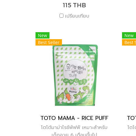
115 THB
เปรียบเทียบ
New
New
Best Seller
Best 
TOTO MAMA - RICE PUFF
TO
โตโต้มาม่าไรซ์พัฟฟ์ เหมาะสำหรับ
โตโ
เด็กอายุ 6 เดือนขึ้นไป