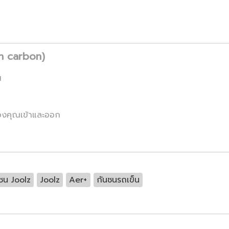
n carbon)
ณ
ยของคุณเข้าและออก
ชน Joolz
Joolz
Aer+
กันชนรถเข็น