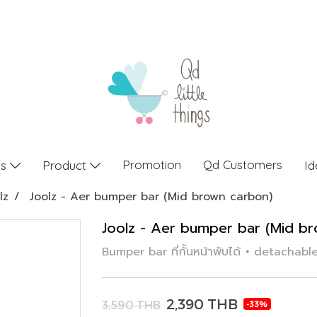
Promotion
Qd Customers
gs
Product
Id
lz
Joolz - Aer bumper bar (Mid brown carbon)
Joolz - Aer bumper bar (Mid b
Bumper bar ที่กั้นหน้าพับได้ + detachab
2,390 THB
3,590 THB
-33%