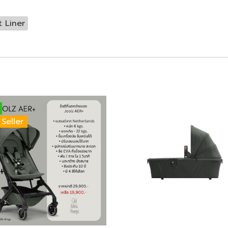
t Liner
 Seller