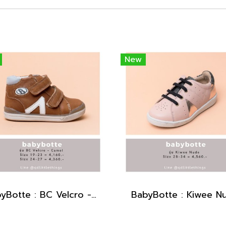
New
BabyBotte : BC Velcro - Camel
BabyBotte : Kiwee N