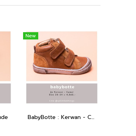
New
ude
BabyBotte : Kerwan - Camel