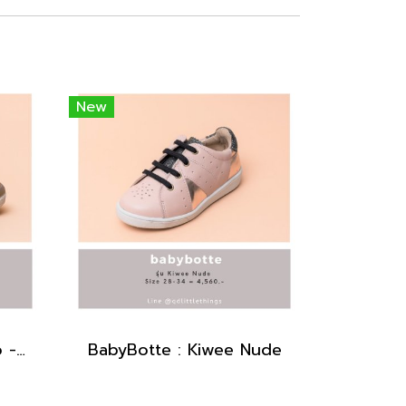
New
BabyBotte : BC Velcro - Camel
BabyBotte : Kiwee Nude