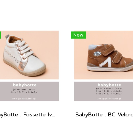
New
BabyBotte : Fossette Ivoire