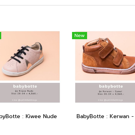
New
byBotte : Kiwee Nude