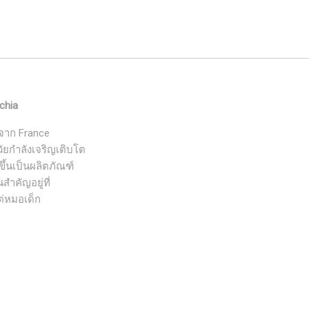
schia
งจาก France
ัยกำลังเจริญเติบโต
ขึ้นเป็นผลิตภัณฑ์
สำคัญอยู่ที่
ต่หมอเด็ก