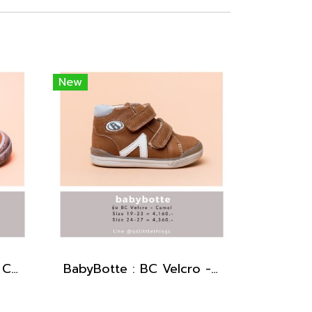
New
BabyBotte : Kerwan - Camel
BabyBotte : BC Velcro - Camel