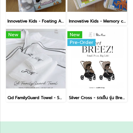
Innovative Kids - Foating Along
Innovative Kids - Memory card game & book set
New
New
Pre-Order
Qd FamilyGuard Towel - Small Size 38x81cm
Silver Cross - รถเข็น รุ่น Breez Pushchair