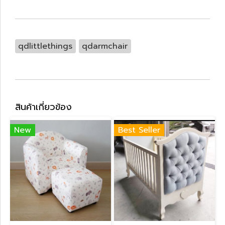
qdlittlethings
qdarmchair
สินค้าเกี่ยวข้อง
New
Best Seller