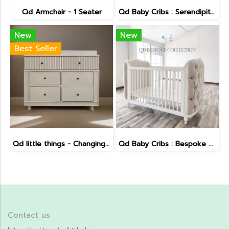
Qd Armchair - 1 Seater
Qd Baby Cribs : Serendipity Crib
New
New
Best Seller
Qd little things - Changing Table : Bespoke Collection
Qd Baby Cribs : Bespoke Collection
Contact us