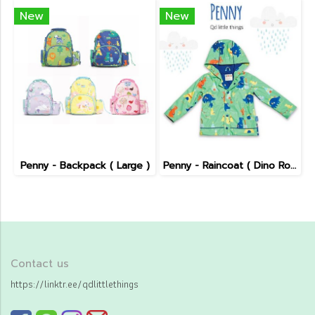
New
New
Penny - Backpack ( Large )
Penny - Raincoat ( Dino Rock )
Contact us
https://linktr.ee/qdlittlethings