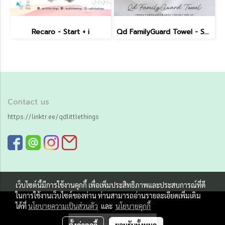
Recaro - Start + i
Qd FamilyGuard Towel - Small Size 38x81cm
Contact us
https://linktr.ee/qdlittlethings
เว็บไซต์นี้มีการใช้งานคุกกี้ เพื่อเพิ่มประสิทธิภาพและประสบการณ์ที่ดี
ในการใช้งานเว็บไซต์ของท่าน ท่านสามารถอ่านรายละเอียดเพิ่มเติม
Copy right by Qd little things
ได้ที่
นโยบายความเป็นส่วนตัว
และ
นโยบายคุกกี้
ผู้เข้าชมวันนี้
977