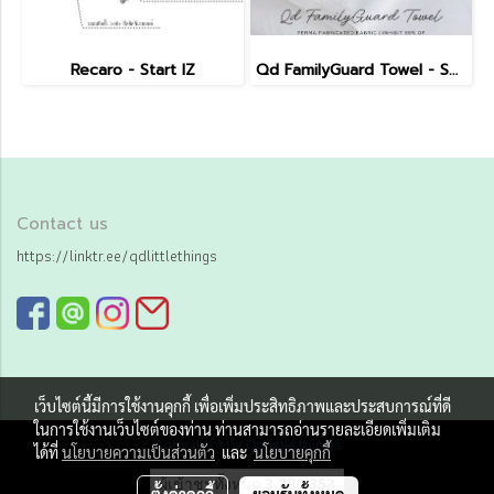
Recaro - Start IZ
Qd FamilyGuard Towel - Small Size 38x81cm
Contact us
https://linktr.ee/qdlittlethings
เว็บไซต์นี้มีการใช้งานคุกกี้ เพื่อเพิ่มประสิทธิภาพและประสบการณ์ที่ดี
ในการใช้งานเว็บไซต์ของท่าน ท่านสามารถอ่านรายละเอียดเพิ่มเติม
Copy right by Qd little things
ได้ที่
นโยบายความเป็นส่วนตัว
และ
นโยบายคุกกี้
ผู้เข้าชมทั้งหมด
3,280,353