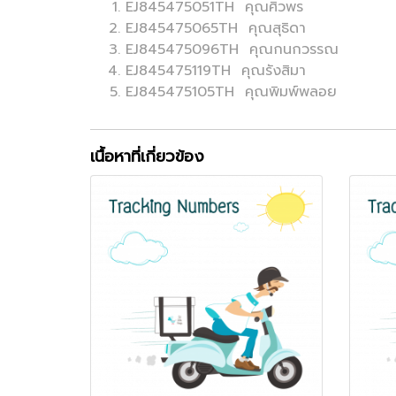
EJ845475051TH คุณศิวพร
EJ845475065TH คุณสุธิดา
EJ845475096TH คุณกนกวรรณ
EJ845475119TH คุณรังสิมา
EJ845475105TH คุณพิมพ์พลอย
เนื้อหาที่เกี่ยวข้อง