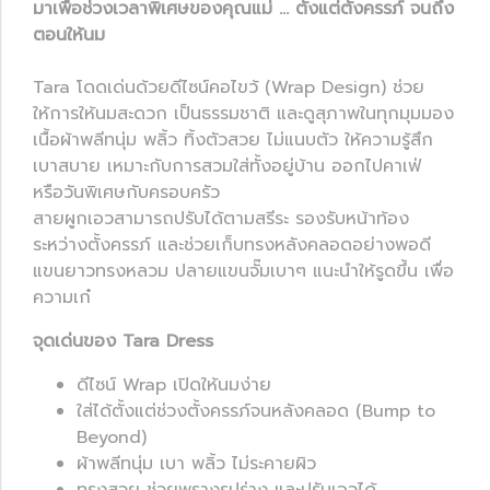
มาเพื่อช่วงเวลาพิเศษของคุณแม่ … ตั้งแต่ตั้งครรภ์ จนถึง
ตอนให้นม
Tara โดดเด่นด้วยดีไซน์คอไขว้ (Wrap Design) ช่วย
ให้การให้นมสะดวก เป็นธรรมชาติ และดูสุภาพในทุกมุมมอง
เนื้อผ้าพลีทนุ่ม พลิ้ว ทิ้งตัวสวย ไม่แนบตัว ให้ความรู้สึก
เบาสบาย เหมาะกับการสวมใส่ทั้งอยู่บ้าน ออกไปคาเฟ่
หรือวันพิเศษกับครอบครัว
สายผูกเอวสามารถปรับได้ตามสรีระ รองรับหน้าท้อง
ระหว่างตั้งครรภ์ และช่วยเก็บทรงหลังคลอดอย่างพอดี
แขนยาวทรงหลวม ปลายแขนจั๊มเบาๆ แนะนำให้รูดขึ้น เพื่อ
ความเก๋
จุดเด่นของ Tara Dress
ดีไซน์ Wrap เปิดให้นมง่าย
ใส่ได้ตั้งแต่ช่วงตั้งครรภ์จนหลังคลอด (Bump to
Beyond)
ผ้าพลีทนุ่ม เบา พลิ้ว ไม่ระคายผิว