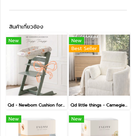
สินค้าเกี่ยวข้อง
New
New
Best Seller
Qd - Newborn Cushion for Tripp Trapp
Qd little things - Carnegie Electric Recliner
New
New