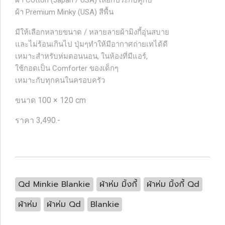
ผ้า Cotton (Japan / USA) เลือกประกบคู่กับ
ผ้า Premium Minky (USA) สีพื้น
มีให้เลือกหลายขนาด / หลายลายผ้ามิงกี้อุ่นสบาย
และไม่ร้อนเกินไป ปุ่มๆทำให้มีอากาศถ่ายเทได้ดี
เหมาะสำหรับห่มตอนนอน, ในห้องที่มีแอร์,
ใช้กอดเป็น Comforter ของเด็กๆ
เหมาะกับทุกคนในครอบครัว
ขนาด
100 × 120 cm
ราคา 3,490.-
Qd Minkie Blankie
ผ้าห่ม มิ้งกี้
ผ้าห่ม มิ้งกี้ Qd
ผ้าห่ม
ผ้าห่ม Qd
Blankie