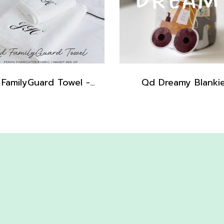
Qd FamilyGuard Towel - Big Size 70x140cm
Qd Dreamy Blanki