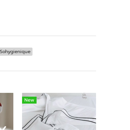
น Sohygienique
New