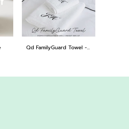
e
Qd FamilyGuard Towel - Small Size 38x81cm