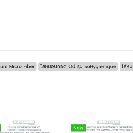
um Micro Fiber
ไส้หมอนกอด Qd รุ่น SoHygienique
ไส้ห
New