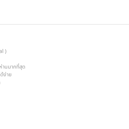
l )
ห่านมากที่สุด
ด้ง่าย
ะ