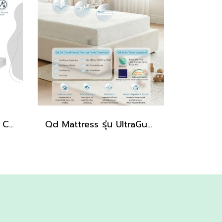
Qd Mattress for Baby Crib รุ่น UltraGuard (standard size)
Qd Mattress รุ่น UltraGuard