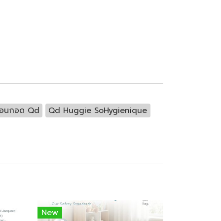
มอนกอด Qd
Qd Huggie SoHygienique
New