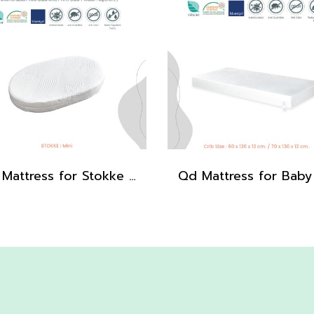
Qd Mattress for Stokke Sleepi mini รุ่น UltraGuard