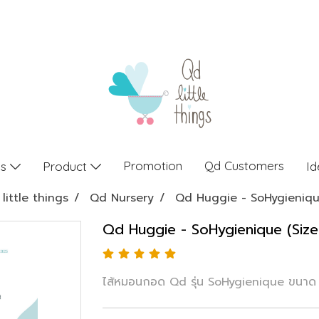
Promotion
Qd Customers
gs
Product
Id
little things
Qd Nursery
Qd Huggie - SoHygienique
Qd Huggie - SoHygienique (Size
ไส้หมอนกอด Qd รุ่น SoHygienique ขนาด