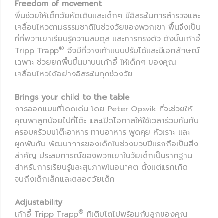
Freedom of movement
พื้นช่วยให้เด็กวัยหัดเดินและเด็กๆ มีอิสระในการสำรวจและ
เคลื่อนไหวตามธรรมชาติในช่วงวัยของพวกเขา พื้นจึงเป็น
ที่ที่พวกเขาเรียนรู้ความสมดุล และการทรงตัว ดังนั้นเก้าอี้
®
Tripp Trapp
จึงมีที่วางเท้าแบบปรับได้และมีเอกลักษณ์
เฉพาะ ช่วยยกพื้นขึ้นมาบนเก้าอี้ ให้เด็กๆ ของคุณ
เคลื่อนไหวได้อย่างอิสระในทุกช่วงวัย
Brings your child to the table
การออกแบบที่โดดเด่น โดย Peter Opsvik ที่จะช่วยให้
คุณพาลูกน้อยไปที่โต๊ะ และเปิดโอกาสให้ใช้เวลาร่วมกันกับ
ครอบครัวบนโต๊ะอาหาร ทานอาหาร พูดคุย หัวเราะ และ
ผูกพันกัน พัฒนาการของเด็กในช่วงขวบปีแรกถือเป็นสิ่ง
สำคัญ ประสบการณ์ของพวกเขาในวัยเด็กเป็นรากฐาน
สำหรับการเรียนรู้และสุขภาพในอนาคต ตั้งแต่แรกเกิด
จนถึงเด็กเล็กและตลอดวัยเด็ก
Adjustability
®
เก้าอี้ Tripp Trapp
ที่เติบโตไปพร้อมกับลูกของคุณ