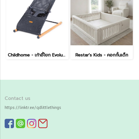
Childhome - เก้าอี้โยก Evolux Bouncer (Natural Anthracite)
Restar's Kids - คอกกั้นเด็ก
Contact us
https://linktr.ee/qdlittlethings