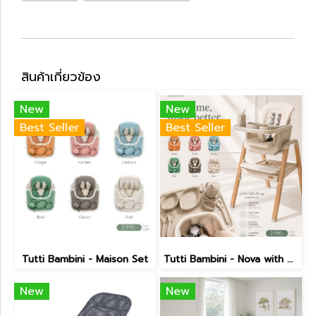
สินค้าเกี่ยวข้อง
New
New
Best Seller
Best Seller
Tutti Bambini - Maison Set
Tutti Bambini - Nova with Maison Set
New
New