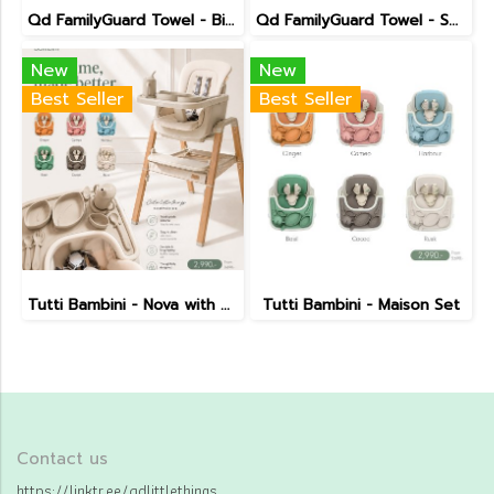
Qd FamilyGuard Towel - Big Size 70x140cm
Qd FamilyGuard Towel - Small Size 38x81cm
New
New
Best Seller
Best Seller
Tutti Bambini - Nova with Maison Set
Tutti Bambini - Maison Set
Contact us
https://linktr.ee/qdlittlethings