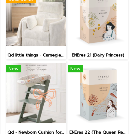
Qd little things - Carnegie Electric Recliner
ENEres 21 (Dairy Princess)
New
New
Qd - Newborn Cushion for Tripp Trapp
ENEres 22 (The Queen Returns)