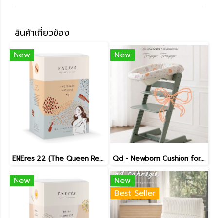
สินค้าเกี่ยวข้อง
New
New
ENEres 22 (The Queen Returns)
Qd - Newborn Cushion for Tripp Trapp
New
New
Best Seller