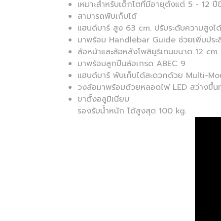
เหมาะสำหรับเด็กโตที่มีอายุตั้งแต่ 5 - 12 ปีข
สามารถพับเก็บได้
แฮนด์บาร์ สูง 63 cm. ปรับระดับความสูงไ
มาพร้อม Handlebar Guide ช่วยเพิ่มประสิทธ
ล้อหน้าและล้อหลังโพลิยูริเทนขนาด 12 cm
มาพร้อมลูกปืนล้อเกรด ABEC 9
แฮนด์บาร์ พับเก็บได้สะดวกด้วย Multi-M
วงล้อมาพร้อมด้วยหลอดไฟ LED สว่างขึ้นทุก
ขาตั้งอลูมิเนียม
รองรับน้ำหนัก ได้สูงสุด 100 kg.