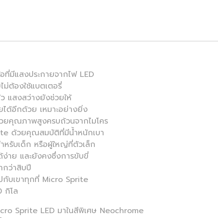
้อที่มีแสงประกายจากไฟ LED
ยไม่ต้องใช้แบตเตอรี่
 แสงสว่างยังช่วยให้
ยได้อีกด้วย เหมาะอย่างยิ่ง
ว้ด้วยคุณภาพสูงครบถ้วนจากไมโคร
te ด้วยคุณสมบัติที่มีน้ำหนักเบา
รับเด็ก หรือผู้ใหญ่ที่ตัวเล็ก
้ง่าย และยังคงซึ่งการขับขี่
ากว่าสิบปี
ไปกับเขาทุกที่ Micro Sprite
 กิโล
น Micro Sprite LED มาในสีพิเศษ Neochrome