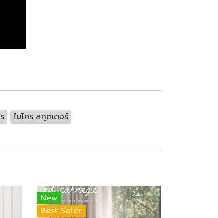
คร
ไมโคร สกูตเตอร์
New
Best Seller