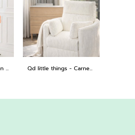
Qd - Newborn Cushion for Tripp Trapp
Qd little things - Carnegie Electric Recliner