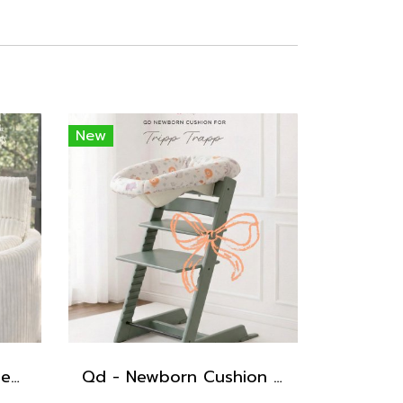
New
Qd little things - Carnegie Electric Recliner
Qd - Newborn Cushion for Tripp Trapp