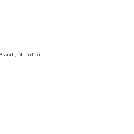
 Brand
,
iL TuTTo