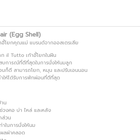
air (Egg Shell)
้าอี้โยกคุณแม่ แบรนด์จากออสเตรเลีย
 il Tutto เก้าอี้โยกในฝัน
สบการณ์ที่ดีที่สุดในการนั่งให้นมลูก
ด้ นอนก็ดี สามารถโยก, หมุน และปรับเอนนอน
ำให้ได้รับการพักผ่อนที่ดีที่สุด
้าน
่วงคอ บ่า ไหล่ และหลัง
ุกส่วน
่าในการนั่งให้นม
ดแผลผ่าคลอด