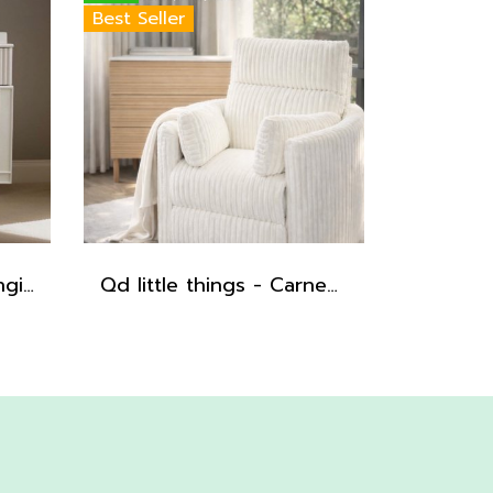
Best Seller
Qd little things - Changing Table : Bespoke Collection
Qd little things - Carnegie Electric Recliner