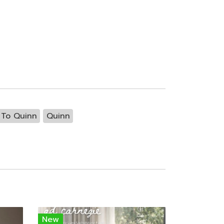
TTo Quinn
Quinn
New