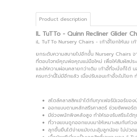
Product description
IL TuTTo - Quinn Recliner Glider Ch
iL TuTTo Nursery Chairs - เก้าอี้โยกให้นม เก
ยกระดับความสบายไปอีกขัั้น Nursery Chairs จาก
ที่ตอบโจทย์คุณพ่อคุณแม่มือใหม่ เพื่อให้สัมผัสประ
และให้ความผ่อนคลายกว่าเดิม เก้าอี้ที่จะนั่งก็ไ
ครบกว่านี้ไม่มีอีกแล้ว เมื่อปรับเอนเก้าอี้จะไม่โยก ท
สไตล์คลาสสิคเข้าได้กับทุกเฟอร์นิเจอร์ของบ
ออกแบบตามหลักสรีรศาสตร์ ช่วยซัพพอร์ตช
มีช่วงพนักพิงหลังสูง ทำให้รองรับสรีระได้ท
ที่วางแขนถูกออกแบบมาให้เหมาะสมกับท่วงท
ลุกขึ้นยืนได้ง่ายแม้ขณะอุ้มลูกน้อย ไม่ปว