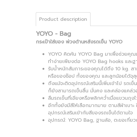
Product description
YOYO - Bag
กระเป๋าใส่ของ พ่วงด้านหลังรถเข็น YOYO
YOYO คิดค้น YOYO Bag มาเพื่อช่วยคุณแ
ทำง่ายเพียงต่อ YOYO Bag hooks และฐา
รับน้ำหนักสัมภาระของคุณได้ถึง 10 kg. ส
หรือของช๊อป ทั้งของคุณ และลูกน้อยได้จุส
ถึงแม้จะติดอุปกรณ์เสริมนี้เพิ่มเข้าไป ร
ก็ยังสามารถเข็นลื่น มั่นคง และคล่องแคล่วอ
ลืมรถเข็นที่เอียงหรือพลิกคว่ำเมื่อแขวนถุงไว
อีกทั้งยังมีสีให้เลือกมากมาย ตามสีผ้าเบาะ
อุปกรณ์เสริมเข้ากับสีของรถเข็นได้ตามใจ
อุปกรณ์: YOYO Bag, ฐานล้อ, ตะขอเกี่ยวก