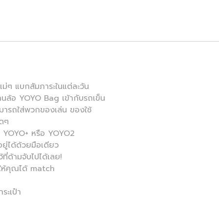
ม่ๆ แบกสัมภาระในแต่ละวัน
นล้อ YOYO Bag เข้ากับรถเข็น
ามารถใส่พวกของเล่น ของใช้
ุดๆ
ถเข็น YOYO+ หรือ YOYO2
ยู่ได้ด้วยมือเดียว
้ที่ด้ามจับไปได้เลย!
 ให้คุณได้ match
ระเป๋า