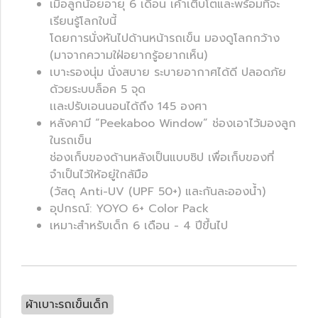
เมื่อลูกน้อยอายุ 6 เดือน เค้าเติบโตและพร้อมที่จะ
เรียนรู้โลกใบนี้
โดยการนั่งหันไปด้านหน้ารถเข็น มองดูโลกกว้าง
(มาจากความใฝ่อยากรู้อยากเห็น)
เบาะรองนุ่ม นั่งสบาย ระบายอากาศได้ดี ปลอดภัย
ด้วยระบบล็อค 5 จุด
เเละปรับเอนนอนได้ถึง 145 องศา
หลังคามี “Peekaboo Window” ช่องเอาไว้มองลูก
ในรถเข็น
ช่องเก็บของด้านหลังเป็นแบบซิป เพื่อเก็บของที่
จำเป็นไว้ให้อยู่ใกล้มือ
(วัสดุ Anti-UV (UPF 50+) และกันละอองน้ำ)
อุปกรณ์: YOYO 6+ Color Pack
เหมาะสำหรับเด็ก 6 เดือน - 4 ปีขึ้นไป
ผ้าเบาะรถเข็นเด็ก