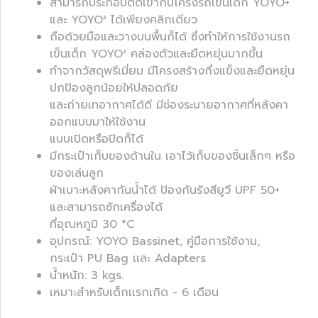
สามารถประกอบติดเข้ากับโครงรถเข็นเด็ก YOYO+
และ YOYO² ได้เพียงคลิกเดียว
ถือด้วยมือและวางบนพื้นก็ได้ ซึ่งทำให้การใช้งานรถ
เข็นเด็ก YOYO² คล่องตัวและยืดหยุ่นมากขึ้น
ทำจากวัสดุพรีเมี่ยม มีโครงสร้างกึ่งแข็งและยืดหยุ่น
ปกป้องลูกน้อยให้ปลอดภัย
และถ่ายเทอากาศได้ดี มีช่องระบายอากาศที่หลังคา
ออกแบบมาให้ใช้งาน
แบบเปิดหรือปิดก็ได้
มีกระเป๋าเก็บของด้านใน เอาไว้เก็บของชิ้นเล็กๆ หรือ
ของเล่นลูก
ผ้าเบาะหลังคากันน้ำได้ ป้องกันรังสียูวี UPF 50+
และสามารถซักเครื่องได้
ที่อุณหภูมิ 30 °C
อุปกรณ์: YOYO Bassinet, คู่มือการใช้งาน,
กระเป๋า PU Bag เเละ Adapters
น้ำหนัก: 3 kgs.
เหมาะสำหรับเด็กเเรกเกิด - 6 เดือน