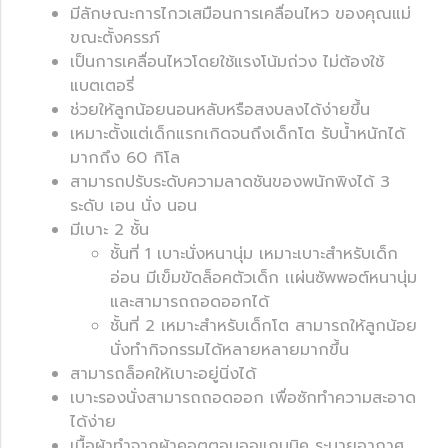
มีลักษณะการไกวเสมือนการเคลื่อนไหว ของคุณแม่
ขณะตั้งครรภ์
เป็นการเคลื่อนไหวโดยใช้แรงโน้มถ่วง ไม่ต้องใช้
แบตเตอรี่
ช่วยให้ลูกน้อยนอนหลับหรือสงบลงได้ง่ายขึ้น
เหมาะตั้งแต่เด็กแรกเกิดจนถึงเด็กโต รับน้ำหนักได้
มากถึง 60 กิโล
สามารถปรับระดับความลาดชันของพนักพิงได้ 3
ระดับ เอน นั่ง นอน
มีเบาะ 2 ชั้น
ชั้นที่ 1 เบาะนั่งหนานุ่ม เหมาะเบาะสำหรับเด็ก
อ่อน มีเข็มขัดล็อคตัวเด็ก เเผ่นซัพพอต์หนานุ่ม
และสามารถถอดออกได้
ชั้นที่ 2 เหมาะสำหรับเด็กโต สามารถให้ลูกน้อย
นั่งทำกิจกรรมได้หลายหลายมากขึ้น
สามารถล็อคให้เบาะอยู่นิ่งได้
เบาะรองนั่งสามารถถอดออก เพื่อซักทำความสะอาด
ได้ง่าย
เนื้อผ้าทำจากผ้าคอตตอนออแกนนิค ระบายอากาศ