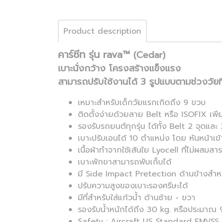
Product description
คาร์ซีท รุ่น rava™
(Cedar)
เบาะนั่งกว้าง โครงสร้างแข็งแรง
สามารถปรับใช้งานได้ 3 รูปแบบตามช่วงวัยท
เหมาะสำหรับเด็กวัยแรกเกิดถึง 9 ขวบ
ติดตั้งง่ายด้วยสาย Belt หรือ ISOFIX เพี
รองรับรถยนต์ทุกรุ่น ได้ทั้ง Belt 2 จุดและ 
เบาะปรับเอนได้ 10 ตำแหน่ง โดย หันหน้าเข้
เนื้อผ้าทำจากใช้เส้นใย Lyocell ที่ไม่ผสมสาร
เบาะพักขาสามารถพับเก็บได้
มี Side Impact Pretection ด้านข้างสำห
ปรับความสูงของเบาะรองศรีษะได้
มีที่สำหรับใส่แก้วน้ำ ด้านซ้าย - ขวา
รองรับน้ำหนักได้ถึง 30 kg. หรือประมาณ
Safety : Aircraft US Standard FMVSS