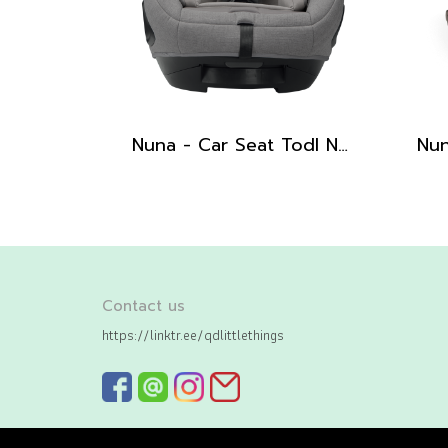
Nuna - Car Seat Todl Next (Frost)
Contact us
https://linktr.ee/qdlittlethings