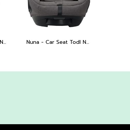
Nuna - Car Seat Pipa Next (Cedar)
Nuna - Car Seat Todl Next (Granite)