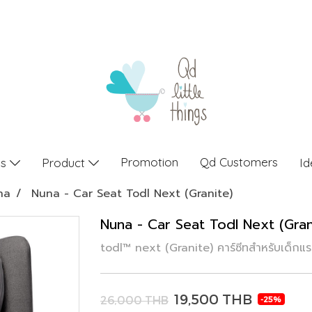
Promotion
Qd Customers
gs
Product
Id
na
Nuna - Car Seat Todl Next (Granite)
Nuna - Car Seat Todl Next (Gran
todl™ next (Granite) คาร์ซีทสำหรับเด็กแ
19,500 THB
26,000 THB
-25%