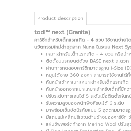
Product description
todl™ next (Granite)
คาร์ซีทสำหรับเด็กแรกเกิด - 4 ขวบ ใช้งานง่าย
นวัตกรรมใหม่ล่าสุดจาก Nuna ในระบบ Next S
เหมาะสำหรับเด็กแรกเกิด - 4 ขวบ หรือน้ำ
ติดตั้งบนรถยนต์ด้วย BASE next สะดวก 
ผ่านการทดสอบคาร์ซีทมาตรฐาน i-Size (E
หมุนได้ง่าย 360 องศา สามารถใช้งานได้ทั้
หันหน้าเข้าหาเบาะเหมาะสำหรับเด็กแรกเกิด
หันหน้าออกจากเบาะเหมาะสำหรับเด็กที่มีค
ปรับระดับการเอนได้ 5 ระดับเมื่อติดตั้งหันห
รับความสูงของพนักพิงศีรษะได้ 6 ระดับ
มาพร้อมเข็มขัดนิรภัยแบบ 5 จุดตามมาตร
มีแถบแม่เหล็กบริเวณด้านข้างของคาร์ซีท ช
แผ่นซัพพอร์ตทำจาก Merino Wool ปรับอุณห