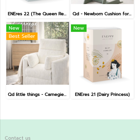
ENEres 22 (The Queen Returns)
Qd - Newborn Cushion for Tripp Trapp
New
New
Best Seller
Qd little things - Carnegie Electric Recliner
ENEres 21 (Dairy Princess)
Contact us