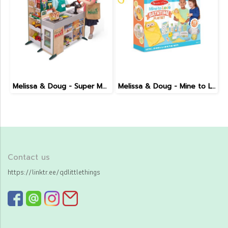
Melissa & Doug - Super Market Set
Melissa & Doug - Mine to Love ( Bathtime Play Set )
Contact us
https://linktr.ee/qdlittlethings