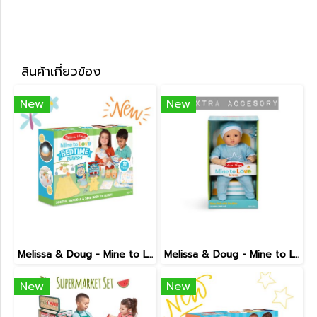
สินค้าเกี่ยวข้อง
New
New
Melissa & Doug - Mine to Love ( Bedtime Play Set )
Melissa & Doug - Mine to Love ( Jordan )
New
New