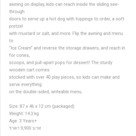
awning on display, kids can reach inside the sliding see-
through
doors to serve up a hot dog with toppings to order, a soft
pretzel
with mustard or salt, and more. Flip the awning and menu
to
“Ice Cream” and reverse the storage drawers, and reach in
for cones,
scoops, and pull-apart pops for dessert! The sturdy
wooden cart comes
stocked with over 40 play pieces, so kids can make and
serve everything
on the double-sided, writeable menu.
Size: 87 x 46 x 12 cm (packaged)
Weight: 14.3 kg
Age: 3 Years+
ราคา 9,900 บาท